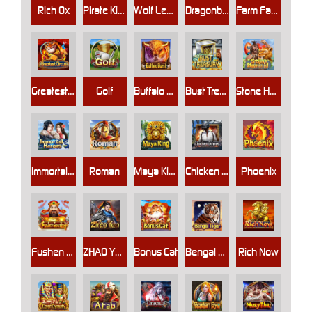
Rich Ox
Pirate King
Wolf Legend
Dragonburst
Farm Family
Greatest Circus
Golf
Buffalo Burst
Bust Treasury
Stone Hominid
Immortal Heroes
Roman
Maya King
Chicken Dinner
Phoenix
Fushen Coming
ZHAO YUN
Bonus Cat
Bengal Tiger
Rich Now