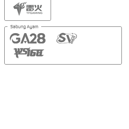
Sabung Ayam