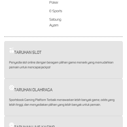
Poker
E-Sports
Sabung
Ayam
TARUHAN SLOT
Penyedia slot online dengan beragam pilihan game menarik yang memudahkan
pemain untuk mencapai jackpot
TARUHAN OLAHRAGA
Sportsbook Gaming Platform Terbaik menawarkan lebih banyak game, odds yang
lebih tinggi, dan menyediakan pilihan yang lebih banyak untuk pemain.