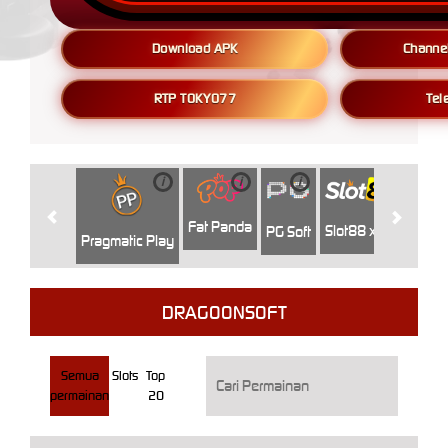
Download APK
Channel
RTP TOKYO77
Tel
i
i
i
i
i
Facha
Fat Panda
Slot88 x PP
PG Soft
Pragmatic Play
DRAGOONSOFT
Semua
Slots
Top
permainan
20