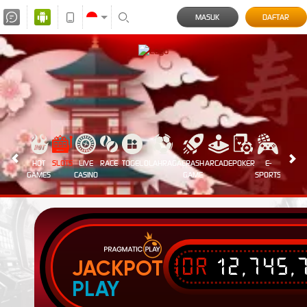
MASUK
DAFTAR
HOT
SLOTS
LIVE
RACE
TOGEL
OLAHRAGA
CRASH
ARCADE
POKER
E-
SABUN
GAMES
CASINO
GAME
SPORTS
AYAM
IDR
12,745,
JACKPOT
PLAY