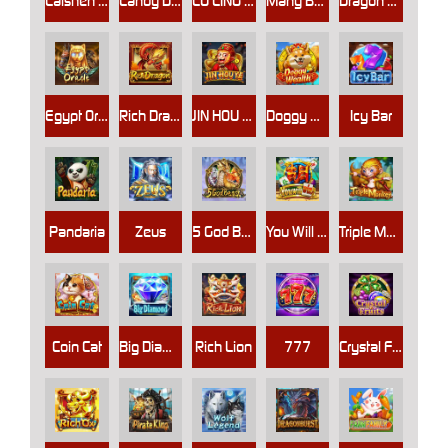
Caishen Coming
Candy Dynasty
LU LING QI
Many Beauties
Dragon's Treasure
Egypt Oracle
Rich Dragon
JIN HOU YE
Doggy Wealth
Icy Bar
Pandaria
Zeus
5 God Beast
You Will Win
Triple Monkey
Coin Cat
Big Diamond
Rich Lion
777
Crystal Fruits