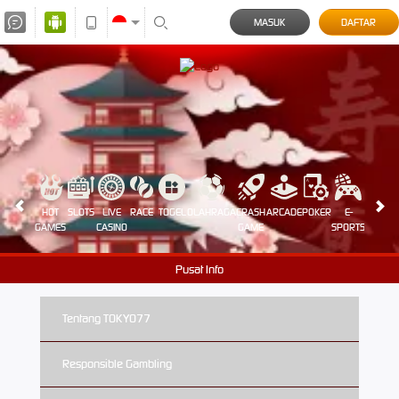
MASUK
DAFTAR
HOT
SLOTS
LIVE
RACE
TOGEL
OLAHRAGA
CRASH
ARCADE
POKER
E-
SABUN
GAMES
CASINO
GAME
SPORTS
AYAM
Pusat Info
Tentang TOKYO77
Responsible Gambling