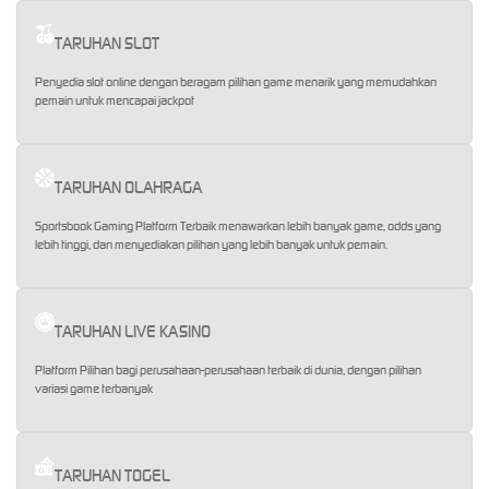
TARUHAN SLOT
Penyedia slot online dengan beragam pilihan game menarik yang memudahkan
pemain untuk mencapai jackpot
TARUHAN OLAHRAGA
Sportsbook Gaming Platform Terbaik menawarkan lebih banyak game, odds yang
lebih tinggi, dan menyediakan pilihan yang lebih banyak untuk pemain.
TARUHAN LIVE KASINO
Platform Pilihan bagi perusahaan-perusahaan terbaik di dunia, dengan pilihan
variasi game terbanyak
TARUHAN TOGEL