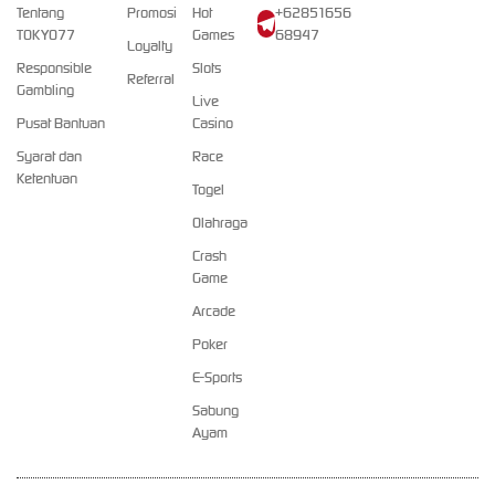
Tentang
Promosi
Hot
+62851656
TOKYO77
Games
68947
Loyalty
Responsible
Slots
Referral
Gambling
Live
Pusat Bantuan
Casino
Syarat dan
Race
Ketentuan
Togel
Olahraga
Crash
Game
Arcade
Poker
E-Sports
Sabung
Ayam