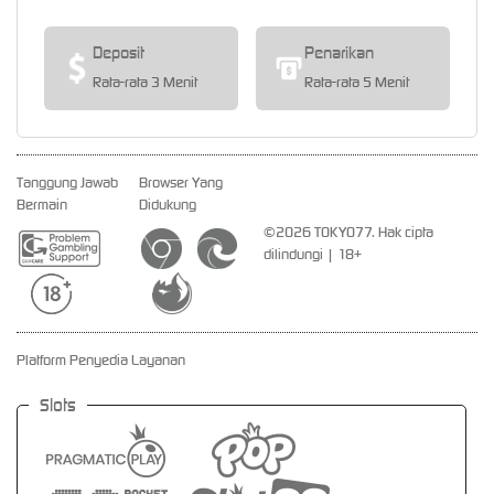
Deposit
Penarikan
Rata-rata 3 Menit
Rata-rata 5 Menit
Tanggung Jawab
Browser Yang
Bermain
Didukung
©2026 TOKYO77. Hak cipta
dilindungi | 18+
Platform Penyedia Layanan
Slots