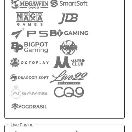
Live Casino